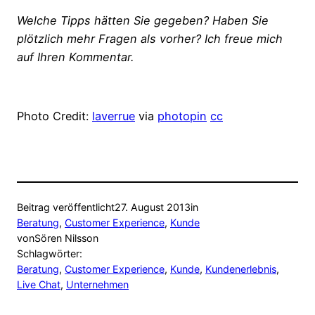
Welche Tipps hätten Sie gegeben? Haben Sie
plötzlich mehr Fragen als vorher? Ich freue mich
auf Ihren Kommentar.
Photo Credit:
laverrue
via
photopin
cc
Beitrag veröffentlicht
27. August 2013
in
Beratung
, 
Customer Experience
, 
Kunde
von
Sören Nilsson
Schlagwörter:
Beratung
, 
Customer Experience
, 
Kunde
, 
Kundenerlebnis
, 
Live Chat
, 
Unternehmen